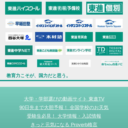
教育力こそが、国力だと思う。
大学・学部選びの動画サイト 東進TV
90日先まで大胆予報！ 全国学校のお天気
受験生必見！ 大学情報・入試情報
きっと元気になる Proverb格言