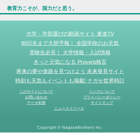
教育力こそが、国力だと思う。
大学・学部選びの動画サイト 東進TV
90日先まで大胆予報！ 全国学校のお天気
受験生必見！ 大学情報・入試情報
きっと元気になる Proverb格言
将来の夢や進路を見つけよう 未来発見サイト
時刻も天気もイベントも掲載! ナガセ世界時計
このサイトについて
リンクについて
お問い合わせ
プライバシーポリシー
データ利用
サイトマップ
ニュースリリース
Copyright © NagaseBrothers Inc.