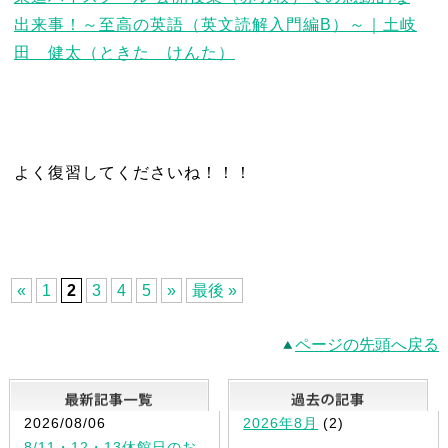
出来事！～至高の英語（英文読解入門編B）～｜土岐
田 健太（ときた けんた）
よく復習してくださいね！！！
«
1
2
3
4
5
»
最後 »
ページの先頭へ戻る
最新記事一覧
2026/08/06
2026年8月
(2)
8/11・12・13休館日のお