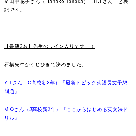
※田中花子さん（Hanako Tanaka）→H.Tさん と表
記です。
【書籍2名】先生のサイン入りです！！
石橋先生がくじびきで決めました。
Y.Tさん（C高校新3年）『最新トピック英語長文予想
問題』
M.Oさん（J高校新2年）『ここからはじめる英文法ド
リル』