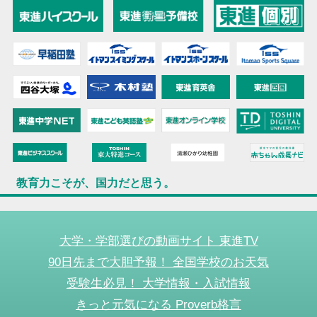
教育力こそが、国力だと思う。
大学・学部選びの動画サイト 東進TV
90日先まで大胆予報！ 全国学校のお天気
受験生必見！ 大学情報・入試情報
きっと元気になる Proverb格言