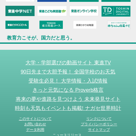
教育力こそが、国力だと思う。
大学・学部選びの動画サイト 東進TV
90日先まで大胆予報！ 全国学校のお天気
受験生必見！ 大学情報・入試情報
きっと元気になる Proverb格言
将来の夢や進路を見つけよう 未来発見サイト
時刻も天気もイベントも掲載! ナガセ世界時計
このサイトについて
リンクについて
お問い合わせ
プライバシーポリシー
データ利用
サイトマップ
ニュースリリース