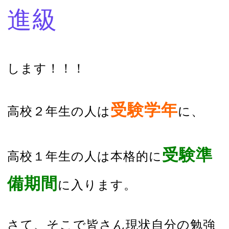
進級
します！！！
受験学年
高校２年生の人は
に、
受験準
高校１年生の人は本格的に
備期間
に入ります。
さて、そこで皆さん現状自分の勉強