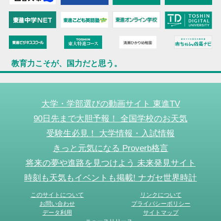
教育力こそが、国力だと思う。
大学・学部選びの動画サイト 東進TV
90日先まで大胆予報！ 全国学校のお天気
受験生必見！ 大学情報・入試情報
きっと元気になる Proverb格言
将来の夢や進路を見つけよう 未来発見サイト
時刻も天気もイベントも掲載! ナガセ世界時計
このサイトについて
リンクについて
お問い合わせ
プライバシーポリシー
データ利用
サイトマップ