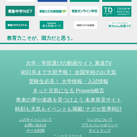
教育力こそが、国力だと思う。
大学・学部選びの動画サイト 東進TV
90日先まで大胆予報！ 全国学校のお天気
受験生必見！ 大学情報・入試情報
きっと元気になる Proverb格言
将来の夢や進路を見つけよう 未来発見サイト
時刻も天気もイベントも掲載! ナガセ世界時計
このサイトについて
リンクについて
お問い合わせ
プライバシーポリシー
データ利用
サイトマップ
ニュースリリース