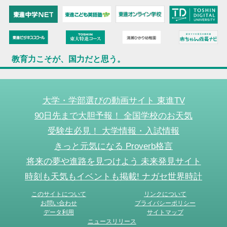
教育力こそが、国力だと思う。
大学・学部選びの動画サイト 東進TV
90日先まで大胆予報！ 全国学校のお天気
受験生必見！ 大学情報・入試情報
きっと元気になる Proverb格言
将来の夢や進路を見つけよう 未来発見サイト
時刻も天気もイベントも掲載! ナガセ世界時計
このサイトについて
リンクについて
お問い合わせ
プライバシーポリシー
データ利用
サイトマップ
ニュースリリース