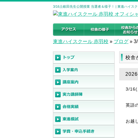
3/16土岐田先生公開授業 当選者＆様子！ | 東進ハイ
東進ハイスクール 赤羽校
»
ブログ
»
校舎
20
3/1
英語
お越