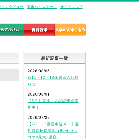
長インタビュー
|
東進ハイスクール
|
サイトマップ
最新記事一覧
2026/08/06
8/11・12・13休館日のお知
らせ
2026/08/01
【8月】東進・入試説明会実
施中！
2026/07/22
【7/31・2講座申込〆！】夏
期特別招待講習（90分×3-5
コマ×最大2講座）