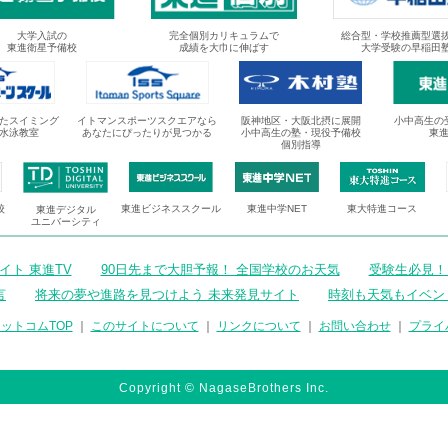
大学入試の
完全個別カリキュラムで
総合型・学校推薦型選
東進衛星予備校
成績を大巾に伸ばす
大学受験の早稲田
たスイミング
イトマンスポーツスクエアなら
阪神地区・大阪北摂に展開
小中高生の
水泳教室
あなたにぴったりが見つかる
小中高生の塾・現役予備校
東
個別指導
校
東進ビジネススクール
東進中学NET
東大特進コース
東進デジタル
ユニバーシティ
ト 東進TV
90日先まで大胆予報！ 全国学校のお天気
受験生必見！
言
将来の夢や進路を見つけよう 未来発見サイト
時刻も天気もイベン
ットコムTOP
｜
このサイトについて
｜
リンクについて
｜
お問い合わせ
｜
プライ
Copyright © NagaseBrothers Inc.