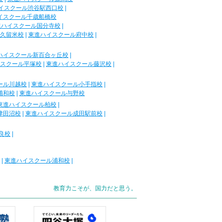
イスクール渋谷駅西口校
|
イスクール千歳船橋校
進ハイスクール国分寺校
|
久留米校
|
東進ハイスクール府中校
|
ハイスクール新百合ヶ丘校
|
スクール平塚校
|
東進ハイスクール藤沢校
|
ール川越校
|
東進ハイスクール小手指校
|
浦和校
|
東進ハイスクール与野校
東進ハイスクール柏校
|
津田沼校
|
東進ハイスクール成田駅前校
|
良校
|
|
東進ハイスクール浦和校
|
教育力こそが、国力だと思う。