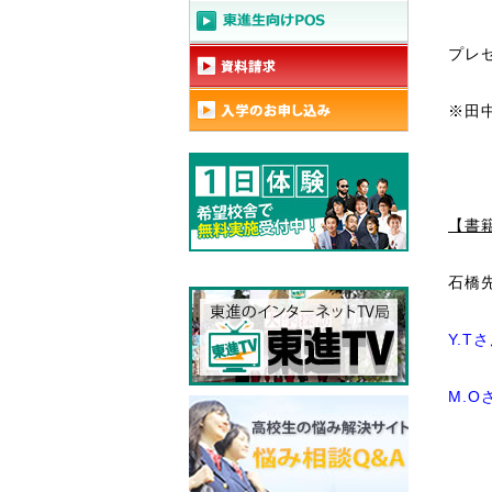
プレ
※田中
【書
石橋
Y.
M.