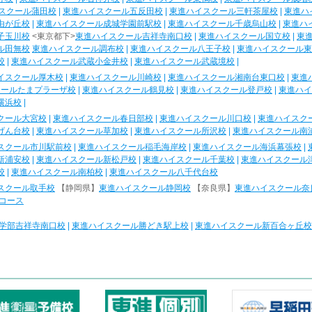
スクール蒲田校
|
東進ハイスクール五反田校
|
東進ハイスクール三軒茶屋校
|
東進ハ
由が丘校
|
東進ハイスクール成城学園前駅校
|
東進ハイスクール千歳烏山校
|
東進ハ
子玉川校
<東京都下>
東進ハイスクール吉祥寺南口校
|
東進ハイスクール国立校
|
東
ル田無校
東進ハイスクール調布校
|
東進ハイスクール八王子校
|
東進ハイスクール東
校
|
東進ハイスクール武蔵小金井校
|
東進ハイスクール武蔵境校
|
イスクール厚木校
|
東進ハイスクール川崎校
|
東進ハイスクール湘南台東口校
|
東進
クールたまプラーザ校
|
東進ハイスクール鶴見校
|
東進ハイスクール登戸校
|
東進ハイ
横浜校
|
クール大宮校
|
東進ハイスクール春日部校
|
東進ハイスクール川口校
|
東進ハイスク
げん台校
|
東進ハイスクール草加校
|
東進ハイスクール所沢校
|
東進ハイスクール南
スクール市川駅前校
|
東進ハイスクール稲毛海岸校
|
東進ハイスクール海浜幕張校
|
新浦安校
|
東進ハイスクール新松戸校
|
東進ハイスクール千葉校
|
東進ハイスクール
校
|
東進ハイスクール南柏校
|
東進ハイスクール八千代台校
スクール取手校
【静岡県】
東進ハイスクール静岡校
【奈良県】
東進ハイスクール奈
コース
学部吉祥寺南口校
|
東進ハイスクール勝どき駅上校
|
東進ハイスクール新百合ヶ丘校