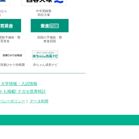
抜なら
中学受験塾
塾
四谷大塚
受験予備校・塾
四国の予備校・塾
進育英舎
東進四国
清瀬ひかり幼稚園
赤ちゃん成長ナビ
 大学情報・入試情報
トも掲載! ナガセ世界時計
バシーポリシー
｜
データ利用