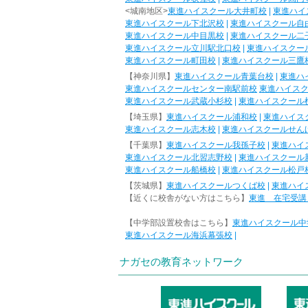
<城南地区>
東進ハイスクール大井町校
|
東進ハイ
東進ハイスクール下北沢校
|
東進ハイスクール自
東進ハイスクール中目黒校
|
東進ハイスクール二
東進ハイスクール立川駅北口校
|
東進ハイスクー
東進ハイスクール町田校
|
東進ハイスクール三鷹
【神奈川県】
東進ハイスクール青葉台校
|
東進ハ
東進ハイスクールセンター南駅前校
東進ハイス
東進ハイスクール武蔵小杉校
|
東進ハイスクール
【埼玉県】
東進ハイスクール浦和校
|
東進ハイス
東進ハイスクール志木校
|
東進ハイスクールせん
【千葉県】
東進ハイスクール我孫子校
|
東進ハイ
東進ハイスクール北習志野校
|
東進ハイスクール
東進ハイスクール船橋校
|
東進ハイスクール松戸
【茨城県】
東進ハイスクールつくば校
|
東進ハイ
【近くに校舎がない方はこちら】
東進 在宅受講
【中学部設置校舎はこちら】
東進ハイスクール中
東進ハイスクール海浜幕張校
|
ナガセの教育ネットワーク