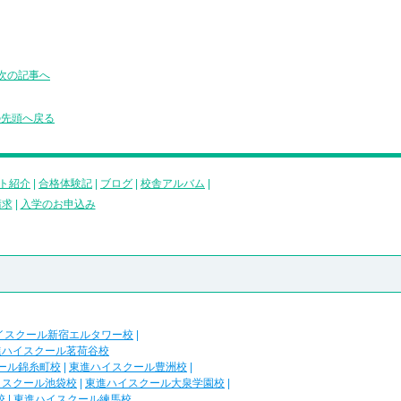
次の記事へ
の先頭へ戻る
ト紹介
|
合格体験記
|
ブログ
|
校舎アルバム
|
請求
|
入学のお申込み
イスクール新宿エルタワー校
|
進ハイスクール茗荷谷校
ール錦糸町校
|
東進ハイスクール豊洲校
|
イスクール池袋校
|
東進ハイスクール大泉学園校
|
校
|
東進ハイスクール練馬校