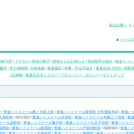
前の記事へ
|
ページ
校TOP
|
アクセス
|
校舎の様子
|
校舎からのお知らせ
|
担任助手の紹介
|
校舎イベン
案内
|
実力講師陣
|
合格実績
|
東進模試
|
学費・申込手続き
|
東進生向けPOS
|
資料
1日体験
|
東進広告ギャラリー
|
プライバシー・ポリシー
|
サイトマップ
校
|
東進ハイスクール勝どき駅上校
|
東進ハイスクール新宿校 大学受験本科
|
東進ハ
人形町校
<城北地区>
東進ハイスクール赤羽校
|
東進ハイスクール本郷三丁目校
|
東
クール金町校
|
東進ハイスクール亀戸校
|
東進ハイスクール北千住校
|
東進ハイスク
葛西校
|
東進ハイスクール船堀校
|
東進ハイスクール門前仲町校
<城西地区>
東進ハ
寺校
|
東進ハイスクール石神井校
|
東進ハイスクール巣鴨校
|
東進ハイスクール成増