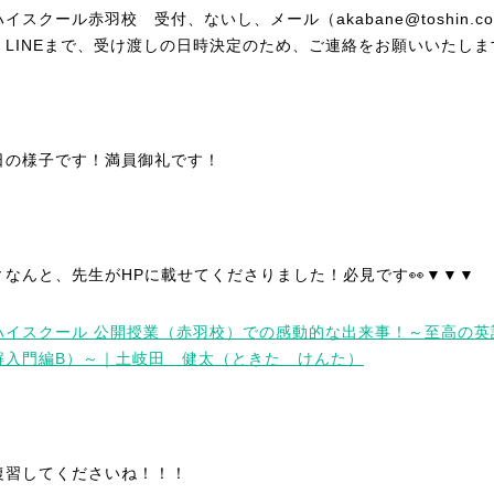
イスクール赤羽校 受付、ないし、メール（akabane@toshin.c
、LINEまで、受け渡しの日時決定のため、ご連絡をお願いいたしま
日の様子です！満員御礼です！
▼なんと、先生がHPに載せてくださりました！必見です👀▼▼▼
ハイスクール 公開授業（赤羽校）での感動的な出来事！～至高の英
解入門編B）～｜土岐田 健太（ときた けんた）
復習してくださいね！！！