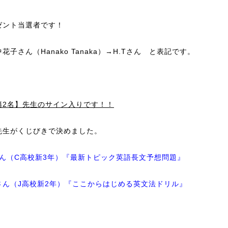
ゼント当選者です！
花子さん（Hanako Tanaka）→H.Tさん と表記です。
籍2名】先生のサイン入りです！！
先生がくじびきで決めました。
Tさん（C高校新3年）『最新トピック英語長文予想問題』
Oさん（J高校新2年）『ここからはじめる英文法ドリル』