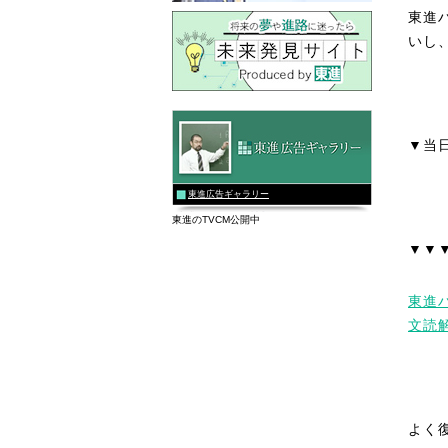
東進ハ
いし
▼当
東進広告ギャラリー
東進のTVCM公開中
▼▼
東進
文読
よく