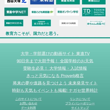
教育力こそが、国力だと思う。
大学・学部選びの動画サイト 東進TV
90日先まで大胆予報！ 全国学校のお天気
受験生必見！ 大学情報・入試情報
きっと元気になる Proverb格言
将来の夢や進路を見つけよう 未来発見サイト
時刻も天気もイベントも掲載! ナガセ世界時計
このサイトについて
リンクについて
お問い合わせ
プライバシーポリシー
データ利用
サイトマップ