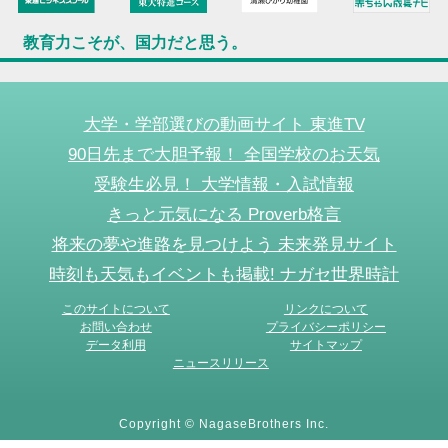
教育力こそが、国力だと思う。
大学・学部選びの動画サイト 東進TV
90日先まで大胆予報！ 全国学校のお天気
受験生必見！ 大学情報・入試情報
きっと元気になる Proverb格言
将来の夢や進路を見つけよう 未来発見サイト
時刻も天気もイベントも掲載! ナガセ世界時計
このサイトについて
リンクについて
お問い合わせ
プライバシーポリシー
データ利用
サイトマップ
ニュースリリース
Copyright © NagaseBrothers Inc.